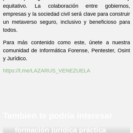
equitativo. La colaboración entre gobiernos,
empresas y la sociedad civil será clave para construir
un metaverso seguro, inclusivo y beneficioso para
todos.
Para más contenido como este, únete a nuestra
comunidad de Informática Forense, Pentester, Osint
y Jurídico.
https://t.me/LAZARUS_VENEZUELA
Mis Aulas y Lazarus, Álvarez
Tambien te podría interesar
& Asociados impulsan la
formación jurídica práctica