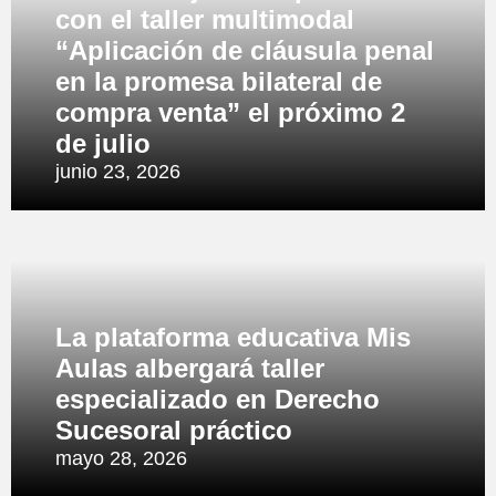
con el taller multimodal
“Aplicación de cláusula penal
en la promesa bilateral de
compra venta” el próximo 2
de julio
junio 23, 2026
La plataforma educativa Mis
Aulas albergará taller
especializado en Derecho
Sucesoral práctico
mayo 28, 2026