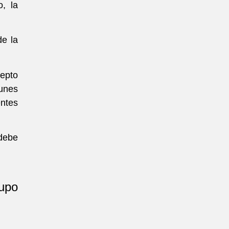
, la
de la
epto
munes
entes
debe
rupo