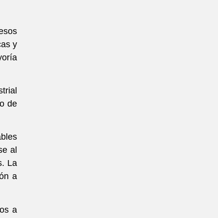
cesos
cas y
yoría
trial
jo de
ables
se al
s. La
ión a
tos a